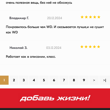
очень полезная вещь, без неё не обхожусь
Владимир Г.
20.12.2024
Понравилось больше чем WD. И сказывается лучше,и не сушит
как WD
Николай З.
03.12.2024
Работает как в описании, класс.
1
2
3
4
5
6
7
8
9
>
>|