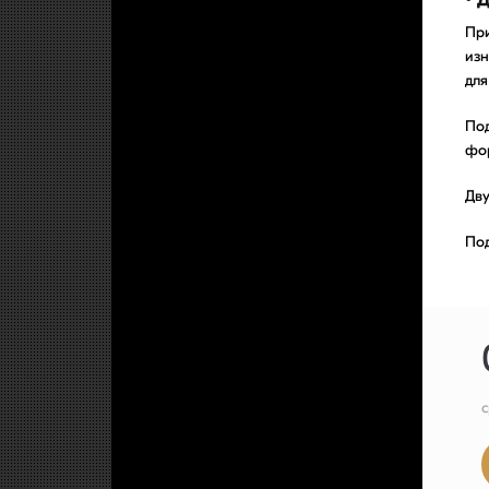
При
изн
для
Под
фор
Дву
По