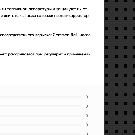
енты топливной аппаратуры и защищает их от
те двигателя. Также содержит цетан-корректор
епосредственного впрыска: Common Rail, насос-
фект раскрывается при регулярном применении.
0
0
0
0
0