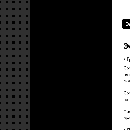
Э
Э
• 
Сос
на 
сни
Сос
лит
По
про
• 