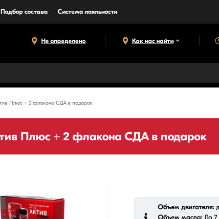
Подбор состава
Система лояльности
Не определено
Как нас найти
тив Плюс + 2 флакона СДА в подарок
тив Плюс + 2 флакона СДА в подарок
Объем двигателя:
д
Объем масла:
До 7