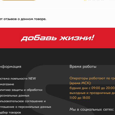
ет отзывов о данном товаре.
нформация
Время работы
Операторы работают по г
стема лояльности NEW
(время МСК):
магазине
будние дни с 09:00 до 20:00
литика защиты и обработки
выходные и праздничные дн
рсональных данных
11:00 до 18:00
льзовательское соглашение и
глашение о персональных данных
Мы в социальных сетях:
дбор товаров