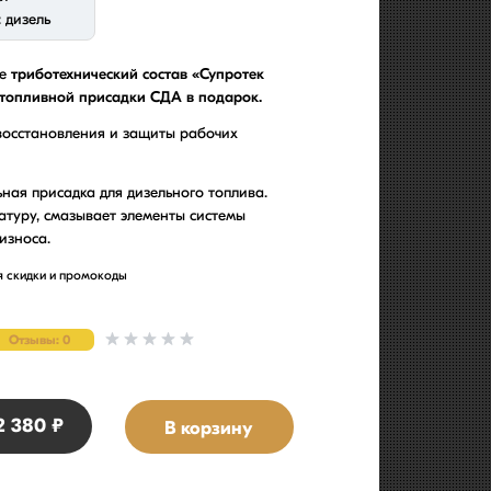
: дизель
те
триботехнический состав «Супротек
топливной присадки СДА в подарок.
восстановления и защиты рабочих
я присадка для дизельного топлива.
туру, смазывает элементы системы
износа.
я скидки и промокоды
Отзывы: 0
2 380 ₽
В корзину