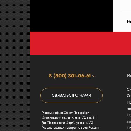
Н
8 (800) 301-06-61
И
Си
СВЯЗАТЬСЯ С НАМИ
О 
По
пе
Главный офис: Санкт-Петербург,
По
Финляндский пр,, д. 4, лит. "А", оф. 5.1
со
(бц "Петровский Форт", уровень "А")
Мы доставляем товары по всей России
По