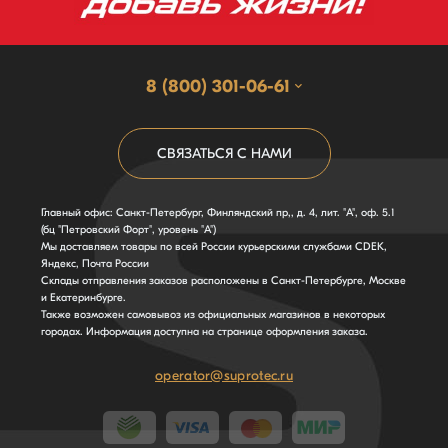
8 (800) 301-06-61
СВЯЗАТЬСЯ С НАМИ
Главный офис: Санкт-Петербург, Финляндский пр,, д. 4, лит. "А", оф. 5.1
(бц "Петровский Форт", уровень "А")
Мы доставляем товары по всей России курьерскими службами CDEK,
Яндекс, Почта России
Склады отправления заказов расположены в Санкт-Петербурге, Москве
и Екатеринбурге.
Также возможен самовывоз из официальных магазинов в некоторых
городах. Информация доступна на странице оформления заказа.
operator@suprotec.ru