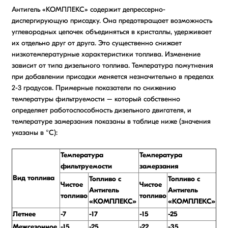
Антигель «КОМПЛЕКС» содержит депрессерно-
диспергирующую присадку. Она предотвращает возможность
углевородных цепочек объединяться в кристаллы, удерживает
их отдельно друг от друга. Это существенно снижает
низкотемпературные характеристики топлива. Изменение
зависит от типа дизельного топлива. Температура помутнения
при добавлении присадки меняется незначительно в пределах
2-3 градусов. Примерные показатели по снижению
температуры фильтруемости – который собственно
определяет работоспособность дизельного двигателя, и
температуре замерзания показаны в таблице ниже (значения
указаны в °С):
Температура
Температура
фильтруемости
замерзания
Вид топлива
Топливо с
Топливо с
Чистое
Чистое
Антигель
Антигель
топливо
топливо
«КОМПЛЕКС»
«КОМПЛЕКС»
Летнее
-7
-17
-15
-25
Межсезонное
-15
-25
-22
-35