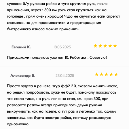
куплена б/у рулевая рейка и туго крутился руль, после
применения, через≈ 300 км руль стал крутиться как на
гололеде , прям очень хорошо! Чудо не случиться если агрегат
сломался, но для профилактики и предотвращения
быстрейшего износа можно применять
Евгений К.
18.05.2025
Присадками пользуюсь уже лет 10. Работают. Советую!
Александр Б.
23.04.2025
Просто чудеса в решете, эгур фф2 2.0, сказали менять насос,
но решил попробовать, хуже не будет, поначалу показалось
что стало тише, но руль легче не стал, км через 300, при
развороте резком всегда приходилось двумя руками
выкручивать, как на газеле, а тут раз и легонько так, одним
запястьем, как будто электро рейка, поэтому рекомендую
однозначно.