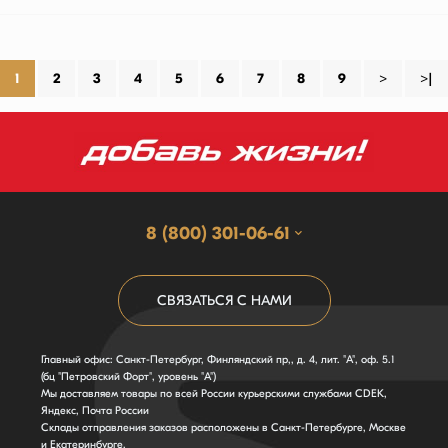
1
2
3
4
5
6
7
8
9
>
>|
8 (800) 301-06-61
СВЯЗАТЬСЯ С НАМИ
Главный офис: Санкт-Петербург, Финляндский пр,, д. 4, лит. "А", оф. 5.1
(бц "Петровский Форт", уровень "А")
Мы доставляем товары по всей России курьерскими службами CDEK,
Яндекс, Почта России
Склады отправления заказов расположены в Санкт-Петербурге, Москве
и Екатеринбурге.