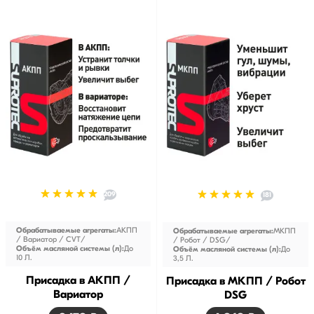
вариатора.
Присадки для КПП сочетаются со всеми существующими
типами трансмиссионного масла. Триботехнические составы
«Супротек» для коробки передач не изменяют свойства
масла, они создают новый слой на поверхностей трения.
Добавки в КПП сокращают скорость износа и увеличивают
ресурс узлов трансмиссии.
209
181
Обрабатываемые агрегаты:
АКПП
Обрабатываемые агрегаты:
МКПП
/ Вариатор / CVT
/ Робот / DSG
Объём масляной системы (л):
До
Объём масляной системы (л):
До
10 Л.
3,5 Л.
Присадка в АКПП /
Присадка в МКПП / Робот
Вариатор
DSG