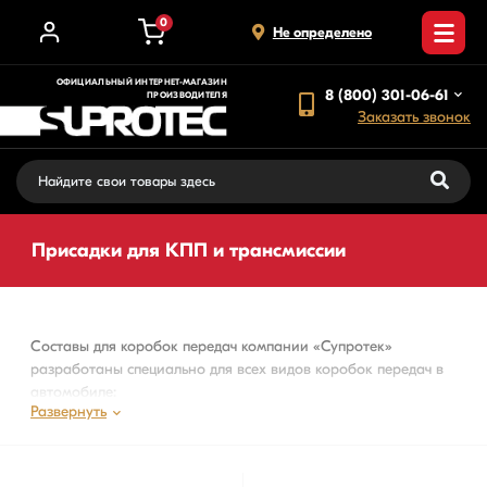
0
Не определено
ОФИЦИАЛЬНЫЙ ИНТЕРНЕТ-МАГАЗИН
8 (800) 301-06-61
ПРОИЗВОДИТЕЛЯ
Заказать звонок
Присадки для КПП и трансмиссии
Составы для коробок передач компании «Супротек»
разработаны специально для всех видов коробок передач в
автомобиле:
Развернуть
для АКПП,
для МКПП,
роботизированной КПП