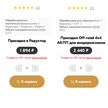
91
59
Обрабатываемые
Обрабатываемые агрегаты:
Акпп /
агрегаты:
Дифференциалы /
Вариатор / CVT
Редуктора / Раздатки / Муфты
Объём масляной системы (л):
До
Объём масляной системы (л):
До
20 Л
2,2 Л
Присадка Off-road 4x4
Присадка в Редуктор
АКПП для внедорожников
1 894 ₽
2 440 ₽
Скидки от 10% после
регистрации
Скидки от 10% после
регистрации
-
+
-
+
В корзину
В корзину