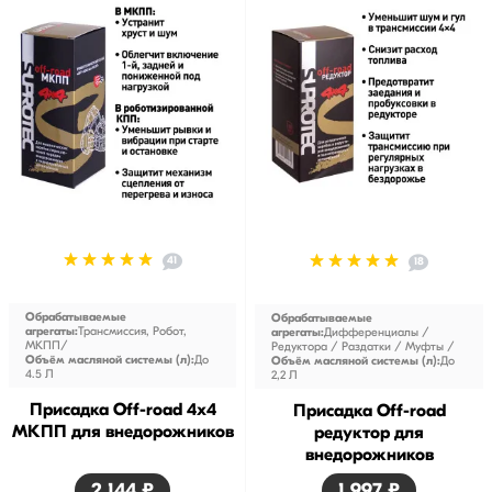
41
18
Обрабатываемые
Обрабатываемые
агрегаты:
Трансмиссия, Робот,
агрегаты:
Дифференциалы /
МКПП
Редуктора / Раздатки / Муфты
Объём масляной системы (л):
До
Объём масляной системы (л):
До
4.5 Л
2,2 Л
Присадка Off-road 4x4
Присадка Off-road
МКПП для внедорожников
редуктор для
внедорожников
2 144 ₽
1 997 ₽