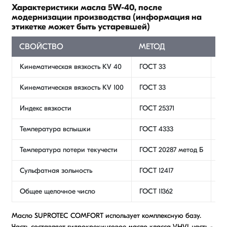
Характеристики масла 5W-40, после
модернизации производства (информация на
этикетке может быть устаревшей)
СВОЙСТВО
МЕТОД
З
Кинематическая вязкость KV 40
ГОСТ 33
75,
Кинематическая вязкость KV 100
ГОСТ 33
13,
Индекс вязкости
ГОСТ 25371
18
Температура вспышки
ГОСТ 4333
22
Температура потери текучести
ГОСТ 20287 метод Б
-4
Сульфатная зольность
ГОСТ 12417
1,2
Общее щелочное число
ГОСТ 11362
10,
Масло SUPROTEC COMFORT использует комплексную базу.
Часть составляет гидрокрекинговое масло класса VHVI, часть -