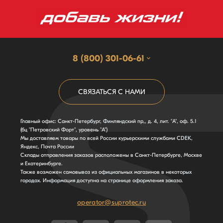
8 (800) 301-06-61
СВЯЗАТЬСЯ С НАМИ
Главный офис: Санкт-Петербург, Финляндский пр,, д. 4, лит. "А", оф. 5.1
(бц "Петровский Форт", уровень "А")
Мы доставляем товары по всей России курьерскими службами CDEK,
Яндекс, Почта России
Склады отправления заказов расположены в Санкт-Петербурге, Москве
и Екатеринбурге.
Также возможен самовывоз из официальных магазинов в некоторых
городах. Информация доступна на странице оформления заказа.
operator@suprotec.ru