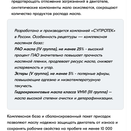
предотвращать отложение загрязнений в двигателе,
синтетические компоненты мало окисляются, сокращают
количество продуктов распада масла.
Разработано и производится компанией «СУПРОТЕК»
в России. Особенность рецептуры — комплексная
масляная база::
PAO масла (IV группа), не менее 25%
- высокий
процент ПАО значительно повышает прочность
масляной пленки, продлевает ресурс масла, снижает
испаряемость и угар.
Эстеры (V группа), не менее 5%
- полярные эфиры,
повышающие адгезию и низкотемпературную
текучесть.
Гидрокрекинговые масла класса VHVI (III группа)
–
масла высокой степени очистки и депарафинизации.
Комплексная база и сбалансированный пакет присадок
позволяют маслу надежно защищать двигатель от износа и
сохранять рабочие свойства на пробеге не менее 10 000