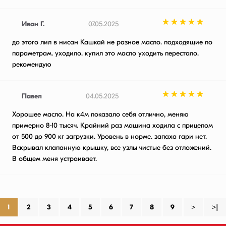
Иван Г.
07.05.2025
до этого лил в нисан Кашкай не разное масло. подходящие по
параметрам. уходило. купил это масло уходить перестало.
рекомендую
Павел
04.05.2025
Хорошее масло. На к4м показало себя отлично, меняю
примерно 8-10 тысяч. Крайний раз машина ходила с прицепом
от 500 до 900 кг загрузки. Уровень в норме. запаха гари нет.
Вскрывал клапанную крышку, все узлы чистые без отложений.
В общем меня устраивает.
1
2
3
4
5
6
7
8
9
>
>|